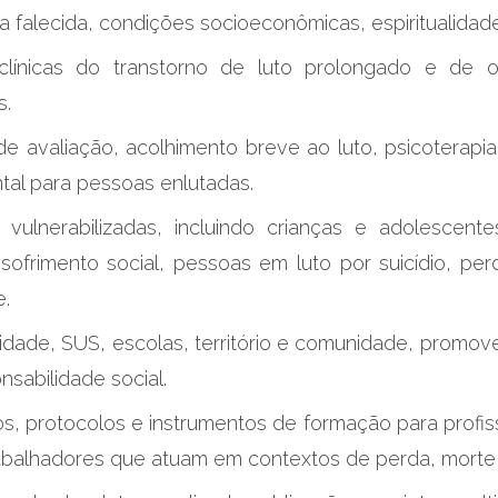
a falecida, condições socioeconômicas, espiritualidad
línicas do transtorno de luto prolongado e de ou
s.
de avaliação, acolhimento breve ao luto, psicoterapi
al para pessoas enlutadas.
vulnerabilizadas, incluindo crianças e adolescent
ofrimento social, pessoas em luto por suicídio, per
e.
rsidade, SUS, escolas, território e comunidade, prom
nsabilidade social.
sos, protocolos e instrumentos de formação para profi
abalhadores que atuam em contextos de perda, morte 