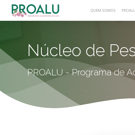
Skip
QUEM SOMOS
PROAL
to
main
content
Núcleo de Pes
PROALU - Programa de Ac