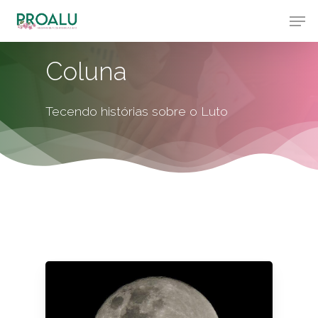
Skip
Men
to
Close
main
Menu
content
Coluna
Tecendo histórias sobre o Luto