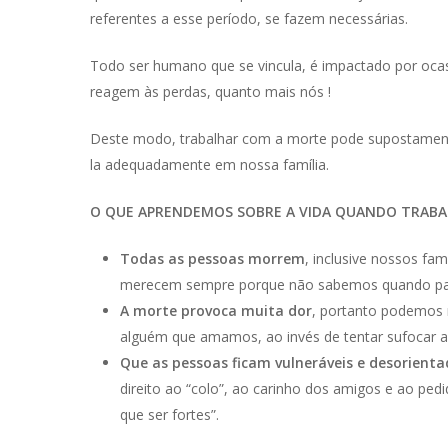
referentes a esse período, se fazem necessárias.
Todo ser humano que se vincula, é impactado por ocas
reagem às perdas, quanto mais nós !
Deste modo, trabalhar com a morte pode supostament
la adequadamente em nossa família.
O QUE APRENDEMOS SOBRE A VIDA QUANDO TRAB
Todas as pessoas morrem
, inclusive nossos fa
merecem sempre porque não sabemos quando par
A morte provoca muita dor
, portanto podemos n
alguém que amamos, ao invés de tentar sufocar a
Que as pessoas ficam vulneráveis e desorient
direito ao “colo”, ao carinho dos amigos e ao pe
que ser fortes”.