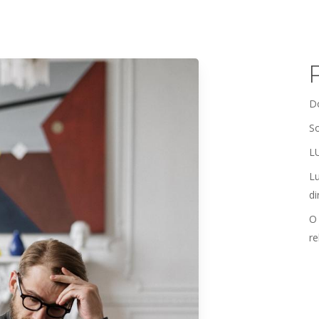
Do
S
L
Lu
di
O 
re