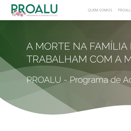
Skip
QUEM SOMOS
PROAL
to
main
content
A MORTE NA FAMÍLIA
TRABALHAM COM A 
PROALU - Programa de Ac