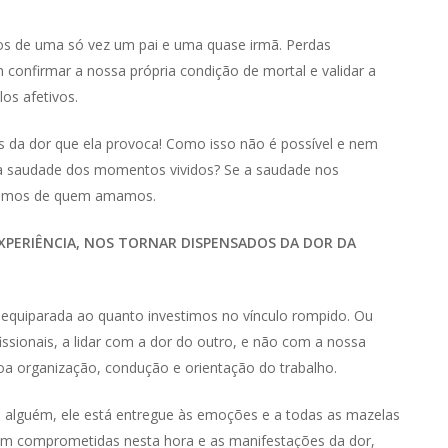
os de uma só vez um pai e uma quase irmã. Perdas
 confirmar a nossa própria condição de mortal e validar a
os afetivos.
os da dor que ela provoca! Como isso não é possível e nem
 a saudade dos momentos vividos? Se a saudade nos
ntimos de quem amamos.
XPERIÊNCIA, NOS TORNAR DISPENSADOS DA DOR DA
 equiparada ao quanto investimos no vínculo rompido. Ou
issionais, a lidar com a dor do outro, e não com a nossa
boa organização, condução e orientação do trabalho.
e alguém, ele está entregue às emoções e a todas as mazelas
cam comprometidas nesta hora e as manifestações da dor,