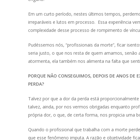
Em um curto período, nestes últimos tempos, perdem
irreparáveis e lutos em processo. Essa experiência vem
complexidade desse processo de rompimento de víncul
Pudéssemos nós, “profissionais da morte”, ficar isent
seria justo, o que nos resta de quem amamos, senão
atormenta, ela também nos alimenta na falta que se
PORQUE NÃO CONSEGUIMOS, DEPOIS DE ANOS DE E
PERDA?
Talvez por que a dor da perda está proporcionalmente
talvez, ainda, por nos vermos obrigadas enquanto prof
própria dor, o que, de certa forma, nos propicia uma 
Quando o profissional que trabalha com a morte perd
que esse fenômeno imputa. A razão e objetividade fi